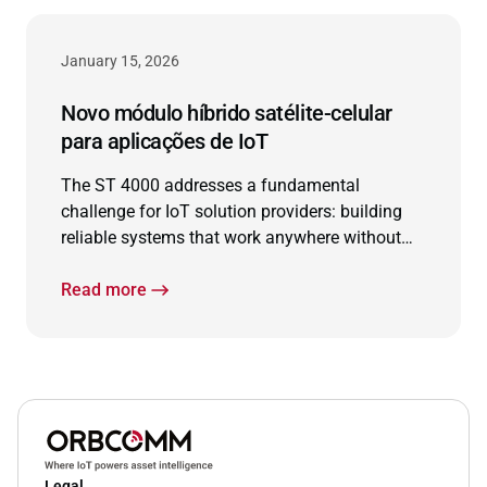
January 15, 2026
Novo módulo híbrido satélite-celular
para aplicações de IoT
The ST 4000 addresses a fundamental
challenge for IoT solution providers: building
reliable systems that work anywhere without
the complexity of managing multiple
connectivity technologies.
Read more
Legal