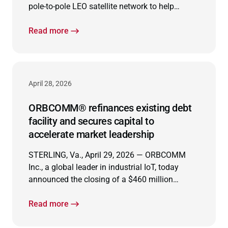
pole-to-pole LEO satellite network to help
equipment manufacturers modernize
connected operations and extend connectivity
Read more
worldwide.
April 28, 2026
ORBCOMM® refinances existing debt
facility and secures capital to
accelerate market leadership
STERLING, Va., April 29, 2026 — ORBCOMM
Inc., a global leader in industrial IoT, today
announced the closing of a $460 million
refinancing with support from Carlyle, Bain
Credit’s Private Credit Group and Morgan
Read more
Stanley Private Credit.