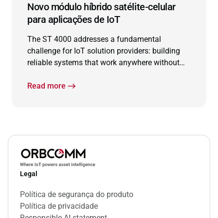
Novo módulo híbrido satélite-celular
para aplicações de IoT
The ST 4000 addresses a fundamental
challenge for IoT solution providers: building
reliable systems that work anywhere without
the complexity of managing multiple
connectivity technologies.
Read more
Legal
Política de segurança do produto
Política de privacidade
Responsible AI statement