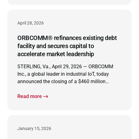
April 28, 2026
ORBCOMM® refinances existing debt
facility and secures capital to
accelerate market leadership
STERLING, Va., April 29, 2026 — ORBCOMM
Inc., a global leader in industrial IoT, today
announced the closing of a $460 million
refinancing with support from Carlyle, Bain
Credit’s Private Credit Group and Morgan
Read more
Stanley Private Credit.
January 15, 2026