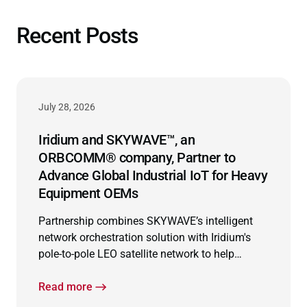
Recent Posts
July 28, 2026
Iridium and SKYWAVE™, an
ORBCOMM® company, Partner to
Advance Global Industrial IoT for Heavy
Equipment OEMs
Partnership combines SKYWAVE’s intelligent
network orchestration solution with Iridium's
pole-to-pole LEO satellite network to help
equipment manufacturers modernize
connected operations and extend connectivity
Read more
worldwide.