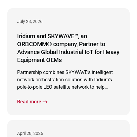
July 28, 2026
Iridium and SKYWAVE™, an
ORBCOMM® company, Partner to
Advance Global Industrial IoT for Heavy
Equipment OEMs
Partnership combines SKYWAVE’s intelligent
network orchestration solution with Iridium's
pole-to-pole LEO satellite network to help
equipment manufacturers modernize
connected operations and extend connectivity
Read more
worldwide.
April 28, 2026