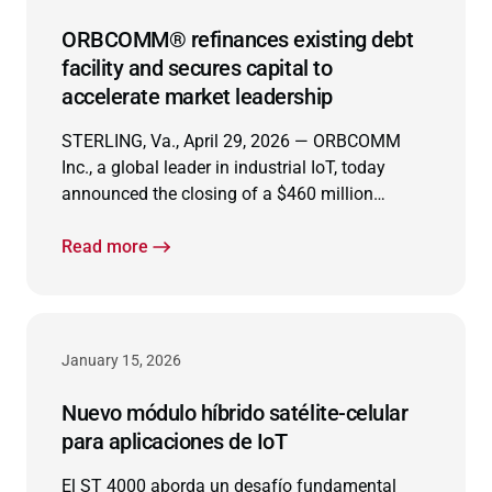
ORBCOMM® refinances existing debt
facility and secures capital to
accelerate market leadership
STERLING, Va., April 29, 2026 — ORBCOMM
Inc., a global leader in industrial IoT, today
announced the closing of a $460 million
refinancing with support from Carlyle, Bain
Credit’s Private Credit Group and Morgan
Read more
Stanley Private Credit.
January 15, 2026
Nuevo módulo híbrido satélite-celular
para aplicaciones de IoT
El ST 4000 aborda un desafío fundamental