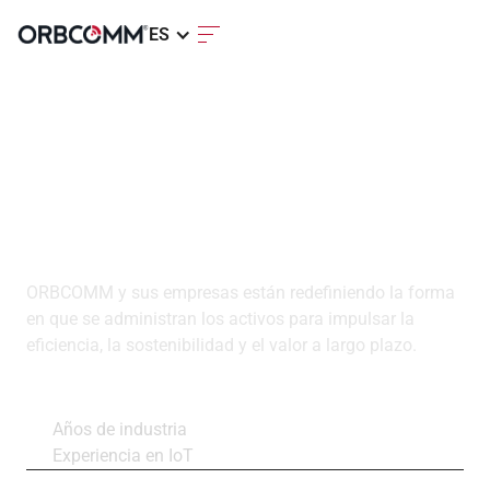
ES
ORBCOMM es líder
mundial en IoT
industrial
ORBCOMM y sus empresas están redefiniendo la forma
en que se administran los activos para impulsar la
eficiencia, la sostenibilidad y el valor a largo plazo.
30+
Años de industria
Experiencia en IoT