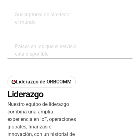
2.9M+
Suscriptores de alrededor
el mundo
160+
Países en los que el servicio
está disponible
Liderazgo de ORBCOMM
Liderazgo
Nuestro equipo de liderazgo
combina una amplia
experiencia en IoT, operaciones
globales, finanzas e
innovación, con un historial de